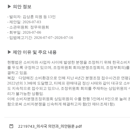
▶
의안 정보
-
발의자
:
김상훈 의원 등
13
인
-
제안일
: 2026-07-03
-
소관위원회
:
정무위원회
-
회부일
: 2026-07-06
-
입법예고기간
: 2026-07-07~2026-07-16
▶
제안 이유 및 주요 내용
현행법은 소비자와 사업자 사이에 발생한 분쟁을 조정하기 위해 한국소
를 두도록 규정하고 있으며
,
조정위원회 회의
(
분쟁조정회의
,
조정부회의
)
를
결하고 있음
.
복잡ㆍ다양해진 소비환경으로 인해 지난
4
년간 분쟁조정 접수사건은 연평
2022
년의
3.3
배에 도달했고
,
티메프 판매대금 정산 사태와 같이 대규모 
도 지속적으로 접수되고 있으나
,
조정위원회 회의를 주재하는 상임위원의 수
리가 불가능한 상황임
.
이에 소비자분쟁조정위원회 상임위원의 수를 현행
5
인에서
8
인으로 늘려 
함으로써 소비자분쟁을 신속하게 해결하고자 함
(
안 제
61
조제
1
항
).
2219743_의사국 의안과_의안원문.pdf