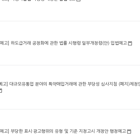
법예고] 하도급거래 공정화에 관한 법률 시행령 일부개정령(안) 입법예고
예고] 대규모유통업 분야의 특약매입거래에 관한 부당성 심사지침 (폐지)제정
정예고] 부당한 표시·광고행위의 유형 및 기준 지정고시 개정안 행정예고