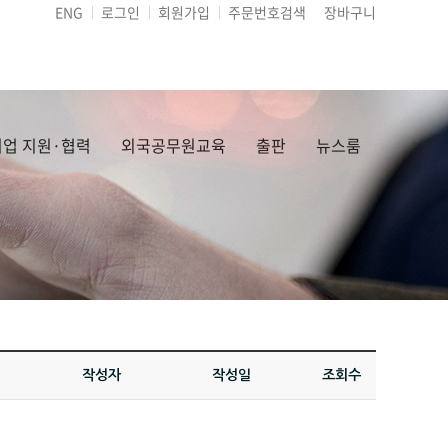
ENG
로그인
회원가입
주문번호검색
장바구니
업 지원·협력
외국공무원교육
출판
뉴스룸
작성자
작성일
조회수