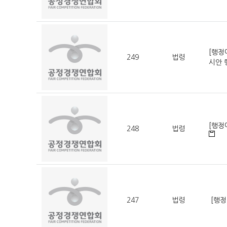
[행정
249
법령
시안
[행정
248
법령
247
법령
[행