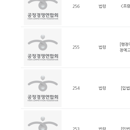
<프랑
256
법령
[행정
255
법령
정예
254
법령
[입
253
법령
[입