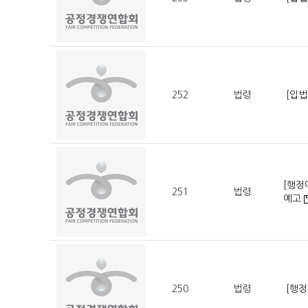
252
법령
[입
[행정
251
법령
예고
250
법령
[행