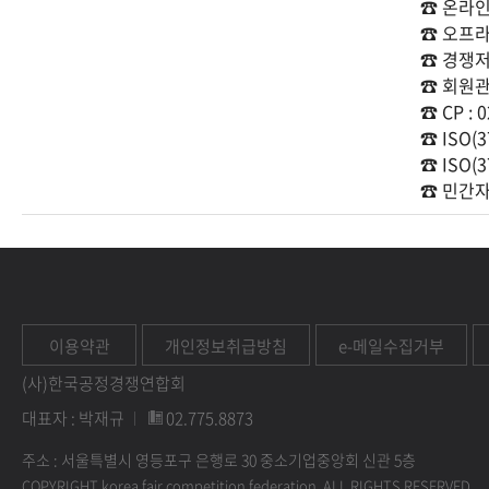
☎ 온라인교
☎ 오프라인
☎ 경쟁저널
☎ 회원관리
☎ CP : 
☎ ISO(3
☎ ISO(3
☎ 민간자격
이용약관
개인정보취급방침
e-메일수집거부
(사)한국공정경쟁연합회
대표자 : 박재규
02.775.8873
주소 : 서울특별시 영등포구 은행로 30 중소기업중앙회 신관 5층
COPYRIGHT korea fair competition federation. ALL RIGHTS RESERVED.